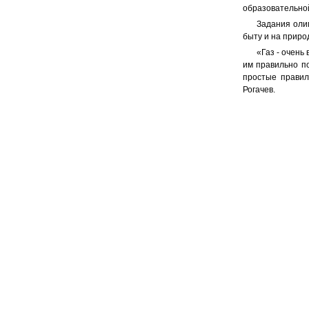
образовательно
Задания оли
быту и на природ
«Газ - очень
им правильно п
простые правил
Рогачев.