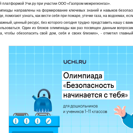
й платформой Учи.ру при участии ООО «Газпром межрегионгаз».
мпиады направлены на формирование ключевых знаний и навыков безопасн
е, помогают узнать, как вести себя при пожаре, утечке газа, на водоемах, есл
 важный, ценный ресурс, без которого сегодня трудно представить нашу с ва
ользоваться. Один из блоков олимпиады как раз посвящен данным вопросам
а, чтобы обезопасить свой дом, себя и своих близких», - отметил главн