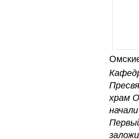
Омские
Кафедр
Пресвя
храм О
начали
Первый
заложи