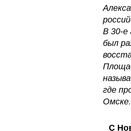
Алекса
россий
В 30-е
был ра
восста
Площад
называ
где пр
Омске.
С Но