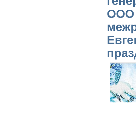
гене
ООО 
межр
Евге
праз