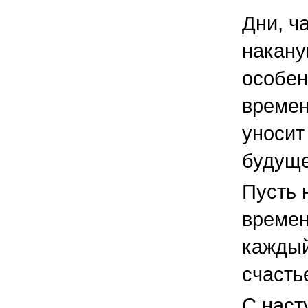
Дни, ч
накану
особе
времен
уносит
будущ
Пусть 
времен
каждый
счасть
С наст