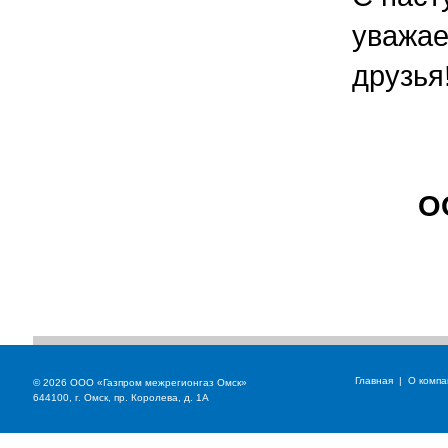
уважае
друзья
О
Главная
|
О компа
© 2026 ООО «Газпром межрегионгаз Омск»
644100, г. Омск, пр. Королева, д. 1А