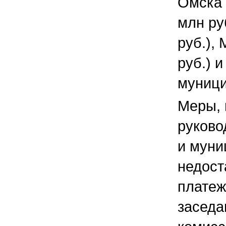
Омска 
млн ру
руб.),
руб.) и
муници
Меры,
руков
и муни
недост
платеж
заседа