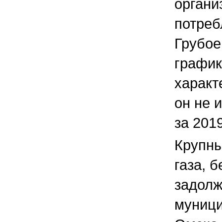
органи
потреб
Грубое
график
характ
он не 
за 201
Крупны
газа, 
задолж
муници