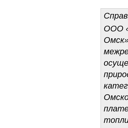
Справ
ООО «
Омск»
межре
осуще
приро
катег
Омско
плате
топли