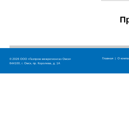
П
Главная
|
О компа
© 2026 ООО «Газпром межрегионгаз Омск»
644100, г. Омск, пр. Королева, д. 1А