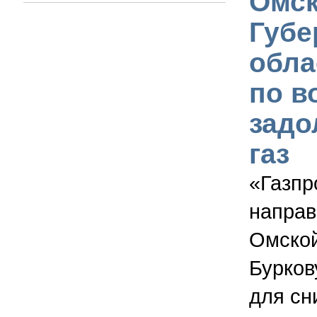
Омск
Губе
обла
по в
задо
газ
«Газпр
направ
Омской
Бурков
для сн