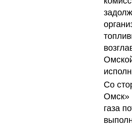
комисс
задолж
органи
топлив
возгла
Омской
исполн
Со сто
Омск» 
газа п
выполн