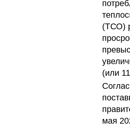
потреб
тепло
(ТСО) 
просро
превыс
увелич
(или 1
Соглас
постав
правит
мая 20